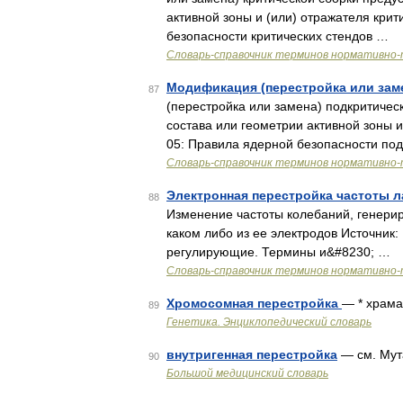
активной зоны и (или) отражателя крит
безопасности критических стендов …
Словарь-справочник терминов нормативно-
Модификация (перестройка или зам
87
(перестройка или замена) подкритиче
состава или геометрии активной зоны и
05: Правила ядерной безопасности по
Словарь-справочник терминов нормативно-
Электронная перестройка частоты 
88
Изменение частоты колебаний, генер
каком либо из ее электродов Источник
регулирующие. Термины и&#8230; …
Словарь-справочник терминов нормативно-
Хромосомная перестройка
— * храма
89
Генетика. Энциклопедический словарь
внутригенная перестройка
— см. Мут
90
Большой медицинский словарь