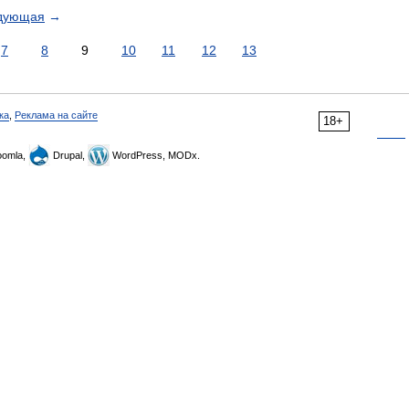
дующая
→
7
8
9
10
11
12
13
ка
,
Реклама на сайте
18+
omla,
Drupal,
WordPress, MODx.