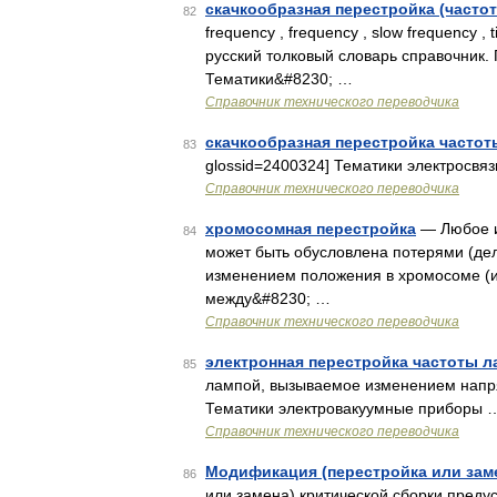
скачкообразная перестройка (часто
82
frequency , frequency , slow frequency
русский толковый словарь справочник.
Тематики&#8230; …
Справочник технического переводчика
скачкообразная перестройка частот
83
glossid=2400324] Тематики электросвяз
Справочник технического переводчика
хромосомная перестройка
— Любое и
84
может быть обусловлена потерями (дел
изменением положения в хромосоме (и
между&#8230; …
Справочник технического переводчика
электронная перестройка частоты 
85
лампой, вызываемое изменением напряж
Тематики электровакуумные приборы 
Справочник технического переводчика
Модификация (перестройка или заме
86
или замена) критической сборки преду