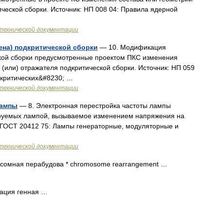
ической сборки. Источник: НП 008 04: Правила ядерной
технической документации
ена) подкритической сборки
— 10. Модификация
ской сборки предусмотренные проектом ПКС изменения
 (или) отражателя подкритической сборки. Источник: НП 059
дкритических&#8230; …
технической документации
лампы
— 8. Электронная перестройка частоты лампы
ируемых лампой, вызываемое изменением напряжения на
: ГОСТ 20412 75: Лампы генераторные, модуляторные и
технической документации
сомная перабудова * chromosomе rearrangement …
ация генная …