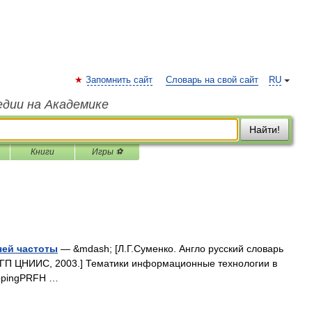
Запомнить сайт
Словарь на свой сайт
RU
едии на Академике
Найти!
Книги
Игры ⚽
чей частоты
— &mdash; [Л.Г.Суменко. Англо русский словарь
ГП ЦНИИС, 2003.] Тематики информационные технологии в
oppingPRFH …