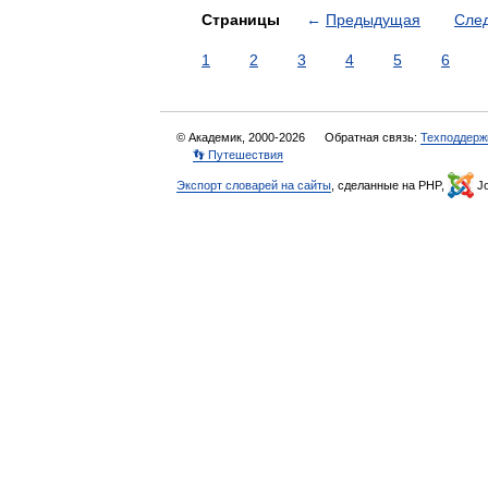
Страницы
←
Предыдущая
Сле
1
2
3
4
5
6
© Академик, 2000-2026
Обратная связь:
Техподдерж
👣 Путешествия
Экспорт словарей на сайты
, сделанные на PHP,
Jo