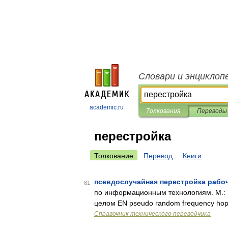
Словари и энциклоп
academic.ru
Толкования
Переводы
перестройка
Толкование
Перевод
Книги
псевдослучайная перестройка рабо
81
по информационным технологиям. М.: 
целом EN pseudo random frequency h
Справочник технического переводчика